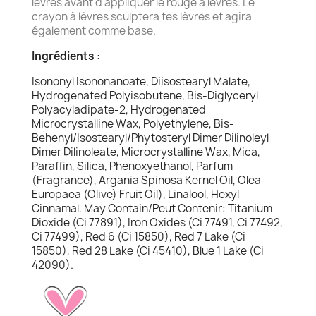
lèvres avant d'appliquer le rouge à lèvres. Le
crayon à lèvres sculptera tes lèvres et agira
également comme base.
Ingrédients :
Isononyl Isononanoate, Diisostearyl Malate,
Hydrogenated Polyisobutene, Bis-Diglyceryl
Polyacyladipate-2, Hydrogenated
Microcrystalline Wax, Polyethylene, Bis-
Behenyl/Isostearyl/Phytosteryl Dimer Dilinoleyl
Dimer Dilinoleate, Microcrystalline Wax, Mica,
Paraffin, Silica, Phenoxyethanol, Parfum
(Fragrance), Argania Spinosa Kernel Oil, Olea
Europaea (Olive) Fruit Oil), Linalool, Hexyl
Cinnamal. May Contain/Peut Contenir: Titanium
Dioxide (Ci 77891), Iron Oxides (Ci 77491, Ci 77492,
Ci 77499), Red 6 (Ci 15850), Red 7 Lake (Ci
15850), Red 28 Lake (Ci 45410), Blue 1 Lake (Ci
42090).