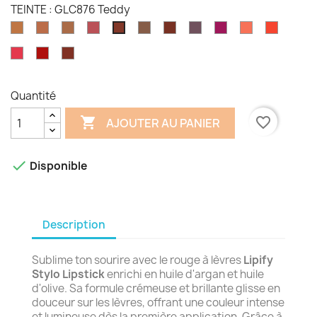
TEINTE : GLC876 Teddy
GLC871
GLC872
GLC873
GLC874
GLC877
GLC878
GLC879
GLC880
GLC881
GLC882
GLC876
Lingerie
Dreamer
Corset
Giddy
Superstitious
Ambitious
Edgy
Panic
Rio
Blaze
Teddy
GLC883
GLC884
GLC885
Brave
Lust
Jubilee
Quantité

favorite_border
AJOUTER AU PANIER

Disponible
Description
Sublime ton sourire avec le rouge à lèvres
Lipify
Stylo Lipstick
enrichi en huile d'argan et huile
d'olive. Sa formule crémeuse et brillante glisse en
douceur sur les lèvres, offrant une couleur intense
et lumineuse dès la première application. Grâce à