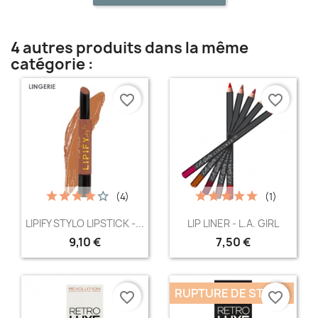
4 autres produits dans la même
catégorie :
favorite_border
favorite_border
(4)
(1)
Aperçu rapide
Aperçu rapide


LIPIFY STYLO LIPSTICK -...
LIP LINER - L.A. GIRL
9,10 €
7,50 €
+9
+6
RUPTURE DE STOCK
favorite_border
favorite_border