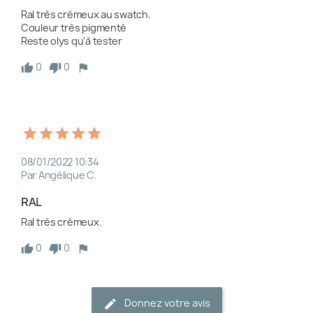
Ral très crémeux au swatch. 

Couleur très pigmenté 

Reste olys qu'à tester
0
0
08/01/2022 10:34
Par Angélique C.
RAL
0
0
Donnez votre avis