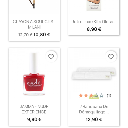
Aperçu rapide
Aperçu rapide


CRAYON A SOURCILS -
Retro Luxe Kits Gloss...
MILANI
8,90 €
10,80 €
12,70 €
favorite_border
favorite_border
(1)
Aperçu rapide
Aperçu rapide


JAMMA - NUDE
2 Bandeaux De
EXPERIENCE
Démaquillage...
9,90 €
12,90 €