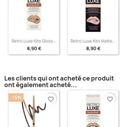
Aperçu rapide
Aperçu rapide


Retro Luxe Kits Gloss...
Retro Luxe Kits Matte...
8,90 €
8,90 €
Les clients qui ont acheté ce produit
ont également acheté...
-15%
favorite_border
favorite_border