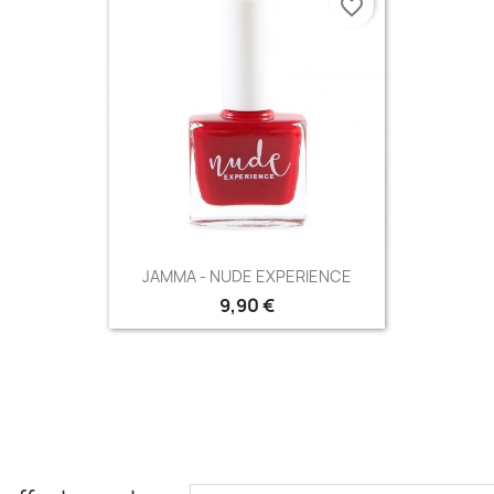
favorite_border
Aperçu rapide

JAMMA - NUDE EXPERIENCE
9,90 €