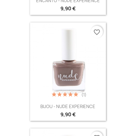
ENCANTO - NUDE EXPERIENCE
9,90 €
favorite_border
(1)
Aperçu rapide

BIJOU - NUDE EXPERIENCE
9,90 €