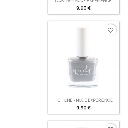
LAGZIRA - NUDE EXPERIENCE
9,90 €
favorite_border
Aperçu rapide

HIGH LINE - NUDE EXPERIENCE
9,90 €