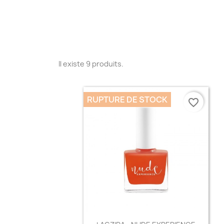
Il existe 9 produits.
RUPTURE DE STOCK
favorite_border
Aperçu rapide
