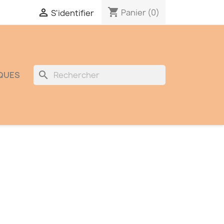
shopping_cart

Panier
(0)
S'identifier
search
QUES