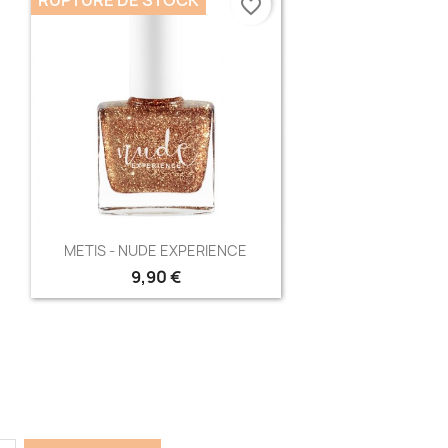
favorite_border
Aperçu rapide

METIS - NUDE EXPERIENCE
9,90 €