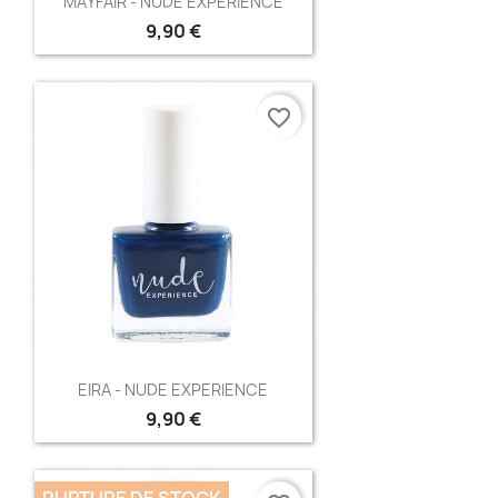
MAYFAIR - NUDE EXPERIENCE
9,90 €
favorite_border
Aperçu rapide

EIRA - NUDE EXPERIENCE
9,90 €
RUPTURE DE STOCK