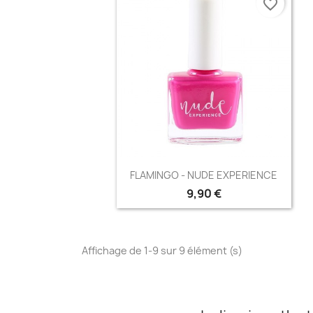
favorite_border
Aperçu rapide

FLAMINGO - NUDE EXPERIENCE
9,90 €
Affichage de 1-9 sur 9 élément (s)