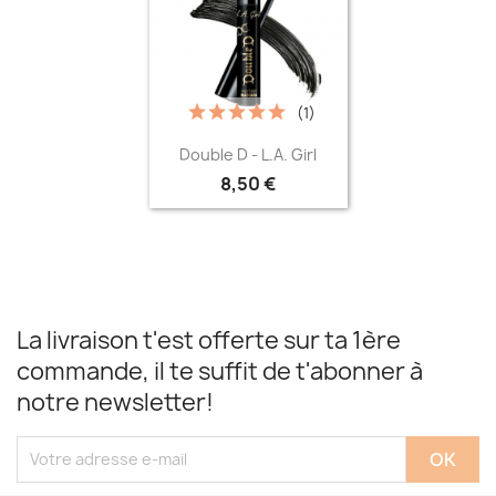
(1)
Aperçu rapide

Double D - L.A. Girl
8,50 €
La livraison t'est offerte sur ta 1ère
commande, il te suffit de t'abonner à
notre newsletter!