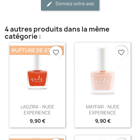
Donnez votre avis
4 autres produits dans la même
catégorie :
RUPTURE DE STOCK
favorite_border
favorite_border
Aperçu rapide
Aperçu rapide


LAGZIRA - NUDE
MAYFAIR - NUDE
EXPERIENCE
EXPERIENCE
9,90 €
9,90 €