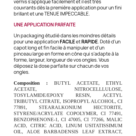
vernis s’applique facilement et il est très
couvrants dès la première application pour un fini
brillant et une TENUE IMPECCABLE.
UNE APPLICATION PARFAITE
Un packaging étudié dans les moindres détails
pour une application
FACILE
et
RAPIDE
. Doté d’un
capot long et fin facile à manipuler et d’un
pinceau large en forme en cône qui s’adapte à la
forme, largeur, longueur de vos ongles. Vous
déposez la dose parfaite sur chacun de vos
ongles.
Composition :
BUTYL ACETATE, ETHYL
ACETATE, NITROCELLLULOSE,
TOSYLAMIDE/EPOXY RESIN, ACETYL
TRIBUTYL CITRATE, ISOPROPYL ALCOHOL, CI
77891, STEARALKONIUM HECTORITE,
STYRENE/ACRYLATE COPOLYMER, CI 77491,
BENZOPHENONE-1, CI 47005, CI 77266, MALIC
ACID, CITRIC ACID, LINUM USITATISSIMUM
OIL, ALOE BARBADENSIS LEAF EXTRACT,