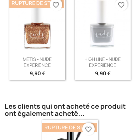
RUPTURE DE STOCK
favorite_border
favorite_border
Aperçu rapide
Aperçu rapide


METIS - NUDE
HIGH LINE - NUDE
EXPERIENCE
EXPERIENCE
9,90 €
9,90 €
Les clients qui ont acheté ce produit
ont également acheté...
RUPTURE DE STOCK
favorite_border