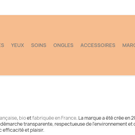
ES
YEUX
SOINS
ONGLES
ACCESSOIRES
MAR
ançaise
,
bio
et
fabriquée en France
. La marque a été crée en 20
marche transparente, respectueuse de l'environnement et de l
 efficacité et plaisir.