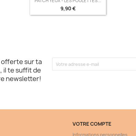
PATCH YEUX - LES POULETTES...
9,90 €
t offerte sur ta
l te suffit de
re newsletter!
VOTRE COMPTE
Informations personnelles