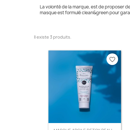
La volonté de la marque, est de proposer d
masque est formulé clean&green pour garanti
Il existe 3 produits.
favorite_border
Aperçu rapide
