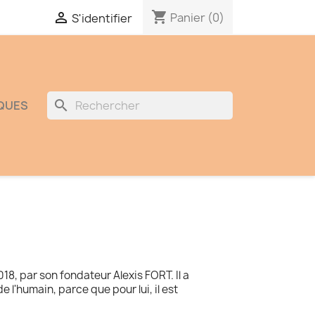
shopping_cart

Panier
(0)
S'identifier
search
QUES
18, par son fondateur Alexis FORT. Il a
'humain, parce que pour lui, il est