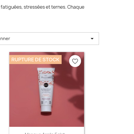
 fatiguées, stressées et ternes. Chaque

onner
RUPTURE DE STOCK
favorite_border
Aperçu rapide
