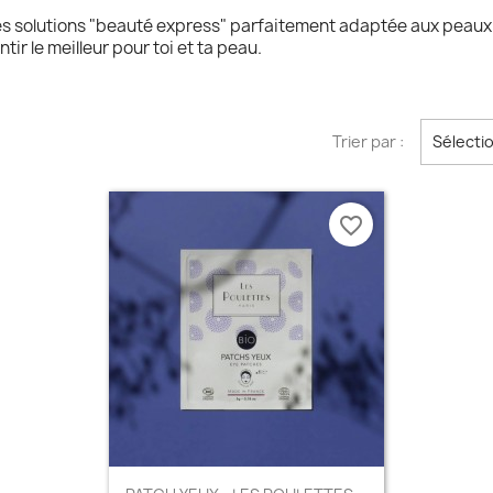
es solutions "beauté express" parfaitement adaptée aux peaux
r le meilleur pour toi et ta peau.
Trier par :
Sélecti
favorite_border
Aperçu rapide
