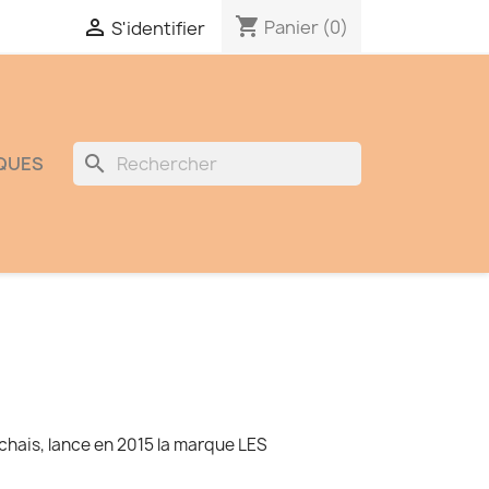
shopping_cart

Panier
(0)
S'identifier
search
QUES
rchais, lance en 2015 la marque LES