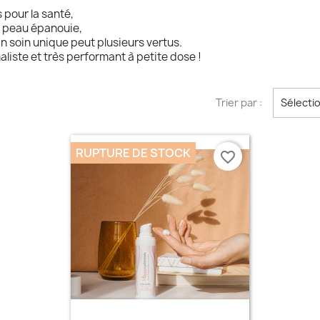
 pour la santé,
e peau épanouie,
Un soin unique peut plusieurs vertus.
liste et très performant à petite dose !
Trier par :
Sélecti
RUPTURE DE STOCK
favorite_border