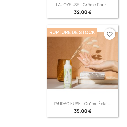
Aperçu rapide

LA JOYEUSE - Crème Pour...
32,00 €
RUPTURE DE STOCK
favorite_border
Aperçu rapide

L'AUDACIEUSE - Crème Éclat...
35,00 €