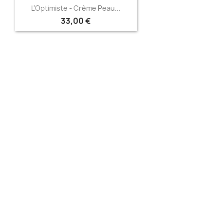
Aperçu rapide

L'Optimiste - Crème Peau...
33,00 €