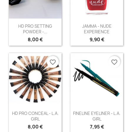
Aperçu rapide
Aperçu rapide


HD PRO SETTING
JAMMA - NUDE
POWDER -...
EXPERIENCE
8,00 €
9,90 €
favorite_border
favorite_border
Aperçu rapide
Aperçu rapide


HD PRO CONCEAL - L.A.
FINELINE EYELINER - L.A.
GIRL
GIRL
+13
8,00 €
7,95 €