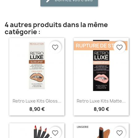
4 autres produits dans la même
catégorie :
RUPTURE DE STOCK
favorite_border
favorite_border
Aperçu rapide
Aperçu rapide


Retro Luxe Kits Gloss...
Retro Luxe Kits Matte...
8,90 €
8,90 €
favorite_border
favorite_border