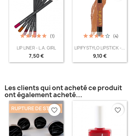
(1)
(4)
Aperçu rapide
Aperçu rapide


LIP LINER - L.A. GIRL
LIPIFY STYLO LIPSTICK -...
7,50 €
9,10 €
+6
+9
Les clients qui ont acheté ce produit
ont également acheté...
RUPTURE DE STOCK
favorite_border
favorite_border