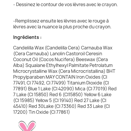
- Dessinez le contour de vos lèvres avec le crayon.
-Remplissez ensuite les lèvres avec le rouge à
lèvres avec la nuance la plus proche du crayon.
Ingrédients :
Candelilla Wax (Candelilla Cera) Carnauba Wax
(Cera Carnauba) Lanolin Castoroil Ceresin
Coconut Oil (Cocos Nucifera) Beeswax (Cera
Alba) Squalane Ethylhexyl Palmitate Petrolatum
Microcrystalline Wax (Cera Microcristallina) BHT
Propylparaben MAY CONTAIN Iron Oxides (Cl
77491, Cl 77492, Cl 77499) Titanium Dioxide (Cl
77891) Blue 1 Lake (Cl 42090) Mica (Cl 77019) Red
7 Lake (Cl 15850) Red 6 (Cl15850) Yellow 6 Lake
(Cl 15985) Yellow 5 (Cl 19140) Red 27 Lake (Cl
45410) Red 30Lake (Cl 73360) Red 33 Lake (Cl
17200) Tin Oxide (Cl 77861)