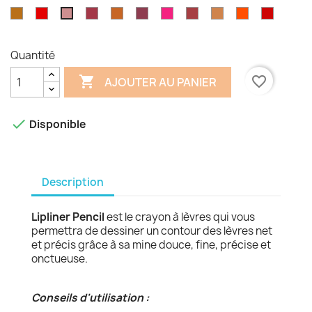
GP505
GP506
GP511
GP514
GP529
GP533
GP537
GP549
GP552
GP555
GP509
Nutmeg
Forever
Smooth
Perfect
Eggplant
Party
Cabaret
Mauve
Coral
Rose
Sable
Red
Plum
Brown
Pink
Quantité

favorite_border
AJOUTER AU PANIER

Disponible
Description
Lipliner Pencil
est le crayon à lèvres qui vous
permettra de dessiner un contour des lèvres net
et précis grâce à sa mine douce, fine, précise et
onctueuse.
Conseils d'utilisation :