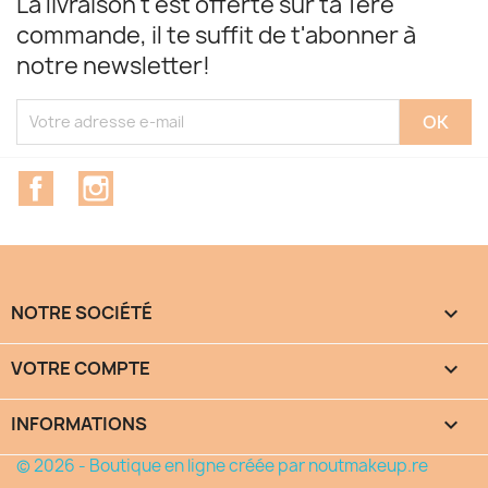
La livraison t'est offerte sur ta 1ère
commande, il te suffit de t'abonner à
notre newsletter!
Facebook
Instagram
NOTRE SOCIÉTÉ

VOTRE COMPTE

INFORMATIONS
keyboard_arrow_down
© 2026 - Boutique en ligne créée par noutmakeup.re