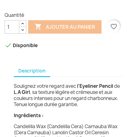
Black
Bronze
Spectra
Blue
Quantité

favorite_border
AJOUTER AU PANIER

Disponible
Description
Soulignez votre regard avec
l'Eyeliner Pencil
de
L.A Girl
, sa texture légère et crémeuse et aux
couleurs intenses pour un regard charbonneux.
Tenue longue durée garantie.
Ingrédients :
Candelilla Wax (Candelilla Cera) Carnauba Wax
(Cera Carnauba) Lanolin Castor Oil Ceresin