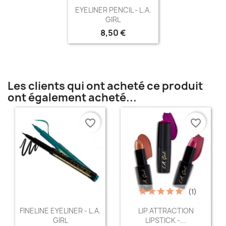
Aperçu rapide

EYELINER PENCIL - L.A.
GIRL
8,50 €
Les clients qui ont acheté ce produit
ont également acheté...
favorite_border
favorite_border
(1)
Aperçu rapide
Aperçu rapide


FINELINE EYELINER - L.A.
LIP ATTRACTION
GIRL
LIPSTICK -...