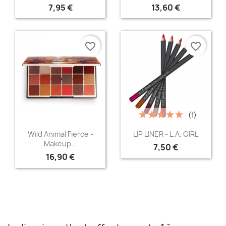
+5
7,95 €
13,60 €
favorite_border
favorite_border
(1)
Aperçu rapide
Aperçu rapide


Wild Animal Fierce -
LIP LINER - L.A. GIRL
Makeup...
7,50 €
+6
16,90 €