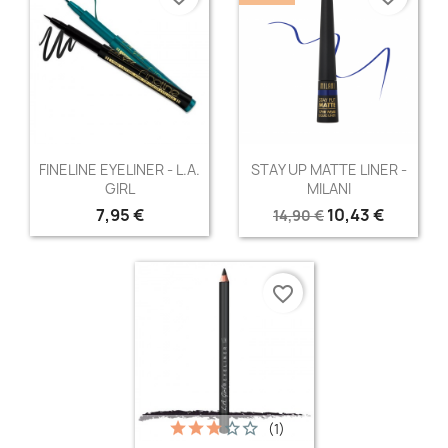
Aperçu rapide
Aperçu rapide


FINELINE EYELINER - L.A.
STAY UP MATTE LINER -
GIRL
MILANI
7,95 €
10,43 €
14,90 €
favorite_border
(1)