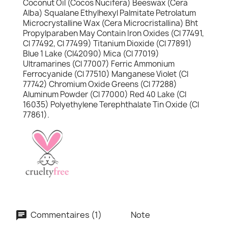
Coconut Oil (Cocos Nucifera) Beeswax (Cera
Alba) Squalane Ethylhexyl Palmitate Petrolatum
Microcrystalline Wax (Cera Microcristallina) Bht
Propylparaben May Contain Iron Oxides (Cl 77491,
Cl 77492, Cl 77499) Titanium Dioxide (Cl 77891)
Blue 1 Lake (Cl42090) Mica (Cl 77019)
Ultramarines (Cl 77007) Ferric Ammonium
Ferrocyanide (Cl 77510) Manganese Violet (Cl
77742) Chromium Oxide Greens (Cl 77288)
Aluminum Powder (Cl 77000) Red 40 Lake (Cl
16035) Polyethylene Terephthalate Tin Oxide (Cl
77861).
Commentaires (1)
Note