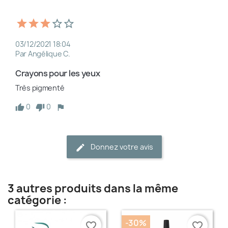
03/12/2021 18:04
Par Angélique C.
Crayons pour les yeux 
Très pigmenté 
0
0
Donnez votre avis
3 autres produits dans la même
catégorie :
-30%
favorite_border
favorite_border