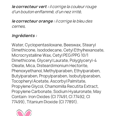
le correcteur vert :
il corrige la couleur rouge
d'un bouton enflammé, d'un nez irrité,
le correcteur orange :
il corrige le bleu des
cernes,
Ingrédients :
Water, Cyclopentasiloxane, Beeswax, Stearyl
Dimethicone, Isododecane, Cetyl Ethylhexanoate,
Microcrystalline Wax, Cetyl PEG/PPG 10/1
Dimethicone, Glyceryl Laurate, Polyglyceryl-4
Oleate, Mica, Disteardimonium Hectorite,
Phenoxyethanol, Methylparaben, Ethylparaben,
Butylparaben, Propylparaben, Isobutylparaben,
Tocopheryl Acetate, Ascorbyl Palmitate,
Propylene Glycol, Chamomilla Recutita Extract,
Propylene Carbonate, Sodium Hyaluronate, May
Contain: Iron Oxides (CI 77491, CI 77492, CI
77499), Titanium Dioxide (CI 77891).