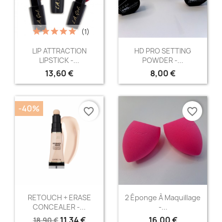
(1)
Aperçu rapide
Aperçu rapide


LIP ATTRACTION
HD PRO SETTING
LIPSTICK -...
POWDER -...
+5
13,60 €
8,00 €
-40%
favorite_border
favorite_border
Aperçu rapide
Aperçu rapide


RETOUCH + ERASE
2 Éponge À Maquillage
CONCEALER -...
-...
11,34 €
16,00 €
18,90 €