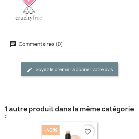
Commentaires (0)
Soyez le premier à donner votre avis
1 autre produit dans la même catégorie
:
-40%
favorite_border