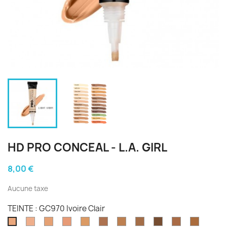
HD PRO CONCEAL - L.A. GIRL
8,00 €
Aucune taxe
TEINTE : GC970 Ivoire Clair
GC971
GC973
GC974
GC976
GC977
GC978
GC980
GC981
GC982
GC983
GC970