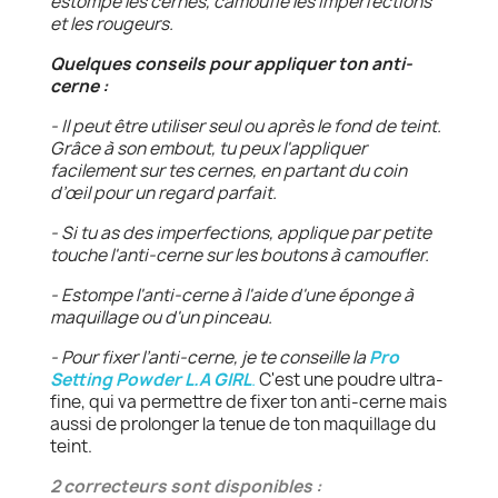
estompe les cernes, camoufle les imperfections
et les rougeurs.
Quelques conseils pour appliquer ton anti-
cerne :
- Il peut être utiliser seul ou après le fond de teint.
Grâce à son embout, tu peux l'appliquer
facilement sur tes cernes, en partant du coin
d’œil pour un regard parfait.
- Si tu as des imperfections, applique
par petite
touche
l'anti-cerne sur les boutons à camoufler.
- Estompe l'anti-cerne à l'aide d'une éponge à
maquillage ou d'un pinceau.
- Pour fixer l’anti-cerne,
je te
conseille la
Pro
Setting Powder
L.A GIRL
.
C'est une poudre ultra-
fine, qui va permettre de fixer ton anti-cerne mais
aussi de prolonger la tenue de ton maquillage du
teint.
2 correcteurs sont disponibles :