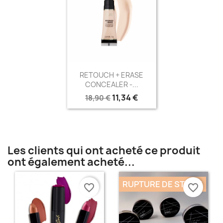
Aperçu rapide

RETOUCH + ERASE
CONCEALER -...
11,34 €
18,90 €
Les clients qui ont acheté ce produit
ont également acheté...
RUPTURE DE STOCK
favorite_border
favorite_border