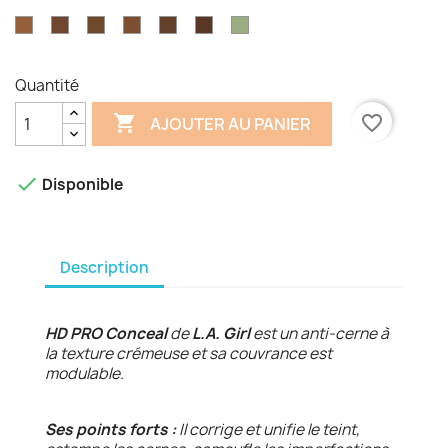
Classic
Creamy
Nude
Pure
Warm
Medium
Cool
Toast
Warm
Fawn
Ivoire
GC984
GC985
GC986
GC987
GC988
GC989
GC992
Ivory
Beige
Beige
Sand
Beige
Tan
Honey
Clair
Toffee
Espresso
Chestnut
Beautiful
Dark
Mahogany
Green
Bronze
Cocoa
Corrector
Quantité

favorite_border
AJOUTER AU PANIER

Disponible
Description
HD PRO Conceal
de
L.A. Girl
est un anti-cerne
à
la texture crémeuse et sa couvrance est
modulable.
Ses points forts :
Il
corrige et unifie le teint,