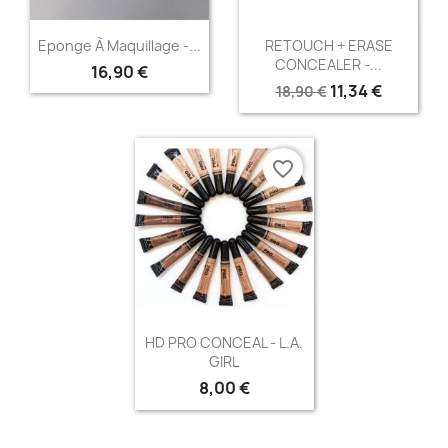
Aperçu rapide
Aperçu rapide


Eponge À Maquillage -...
RETOUCH + ERASE
CONCEALER -...
16,90 €
11,34 €
18,90 €
favorite_border
Aperçu rapide

HD PRO CONCEAL - L.A.
GIRL
+13
8,00 €