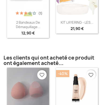
(1)
Aperçu rapide
Aperçu rapide


2 Bandeaux De
KIT LAYERING - LES...
Démaquillage...
21,90 €
12,90 €
Les clients qui ont acheté ce produit
ont également acheté...
-40%
favorite_border
favorite_border