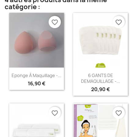
catégorie :
favorite_border
favorite_border
Aperçu rapide
Aperçu rapide


Eponge À Maquillage -...
6 GANTS DE
DEMAQUILLAGE -...
16,90 €
20,90 €
favorite_border
favorite_border